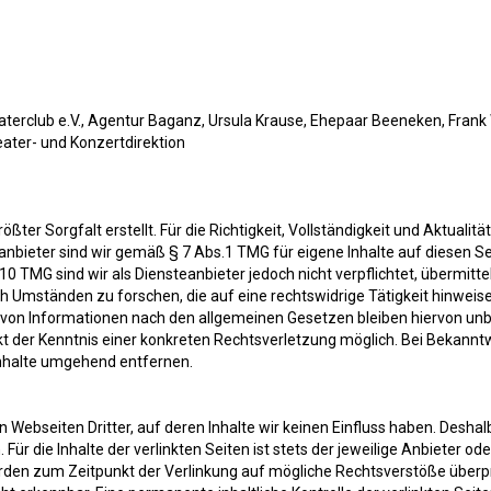
aterclub e.V., Agentur Baganz, Ursula Krause, Ehepaar Beeneken, Frank
eater- und Konzertdirektion
ßter Sorgfalt erstellt. Für die Richtigkeit, Vollständigkeit und Aktualitä
nbieter sind wir gemäß § 7 Abs.1 TMG für eigene Inhalte auf diesen S
10 TMG sind wir als Diensteanbieter jedoch nicht verpflichtet, übermitt
Umständen zu forschen, die auf eine rechtswidrige Tätigkeit hinweise
von Informationen nach den allgemeinen Gesetzen bleiben hiervon unbe
nkt der Kenntnis einer konkreten Rechtsverletzung möglich. Bei Bekan
Inhalte umgehend entfernen.
 Webseiten Dritter, auf deren Inhalte wir keinen Einfluss haben. Desha
r die Inhalte der verlinkten Seiten ist stets der jeweilige Anbieter ode
wurden zum Zeitpunkt der Verlinkung auf mögliche Rechtsverstöße überpr