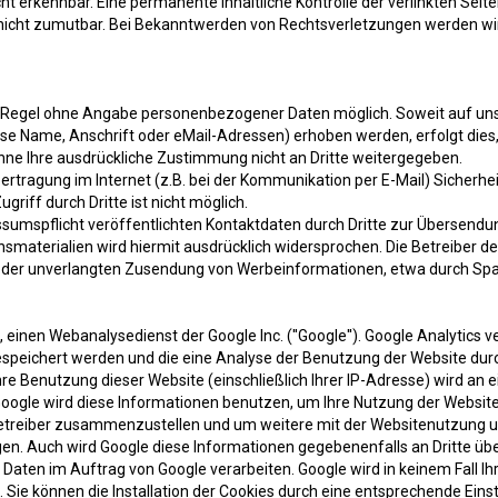
t erkennbar. Eine permanente inhaltliche Kontrolle der verlinkten Seite
nicht zumutbar. Bei Bekanntwerden von Rechtsverletzungen werden wi
er Regel ohne Angabe personenbezogener Daten möglich. Soweit auf un
 Name, Anschrift oder eMail-Adressen) erhoben werden, erfolgt dies, 
ohne Ihre ausdrückliche Zustimmung nicht an Dritte weitergegeben.
ertragung im Internet (z.B. bei der Kommunikation per E-Mail) Sicherhe
riff durch Dritte ist nicht möglich.
umspflicht veröffentlichten Kontaktdaten durch Dritte zur Übersendun
materialien wird hiermit ausdrücklich widersprochen. Die Betreiber de
lle der unverlangten Zusendung von Werbeinformationen, etwa durch Spa
einen Webanalysedienst der Google Inc. (''Google''). Google Analytics ve
speichert werden und die eine Analyse der Benutzung der Website durc
e Benutzung dieser Website (einschließlich Ihrer IP-Adresse) wird an e
Google wird diese Informationen benutzen, um Ihre Nutzung der Websi
ebetreiber zusammenzustellen und um weitere mit der Websitenutzung u
en. Auch wird Google diese Informationen gegebenenfalls an Dritte übe
 Daten im Auftrag von Google verarbeiten. Google wird in keinem Fall I
 Sie können die Installation der Cookies durch eine entsprechende Eins