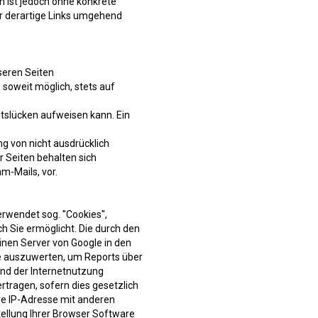
n ist jedoch ohne konkrete
r derartige Links umgehend
seren Seiten
soweit möglich, stets auf
itslücken aufweisen kann. Ein
g von nicht ausdrücklich
r Seiten behalten sich
m-Mails, vor.
rwendet sog. ''Cookies'',
h Sie ermöglicht. Die durch den
inen Server von Google in den
te auszuwerten, um Reports über
nd der Internetnutzung
rtragen, sofern dies gesetzlich
hre IP-Adresse mit anderen
tellung Ihrer Browser Software